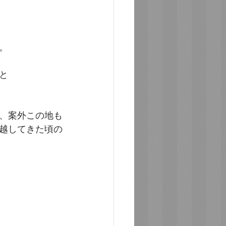
。
と
、案外この地も
越してきた頃の
、