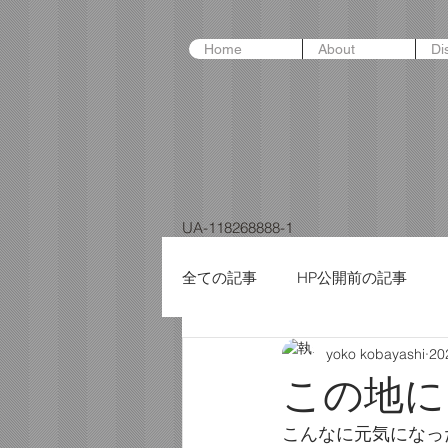
Home
About
Di
UA-118268888-1
全ての記事
HP公開前の記事
yoko kobayashi
2
この地に
こんなに元気になっ