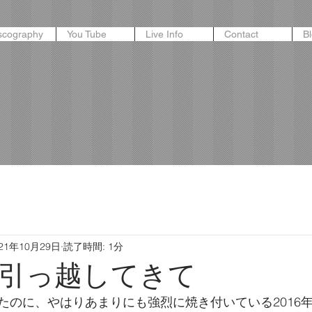
scography
You Tube
Live Info
Contact
B
021年10月29日
読了時間: 1分
引っ越してきて
たのに、やはりあまりにも強烈に焼き付いている2016