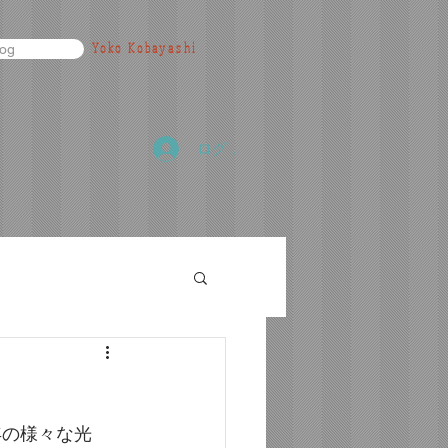
Yoko Kobayashi
log
ログイン
年の様々な光