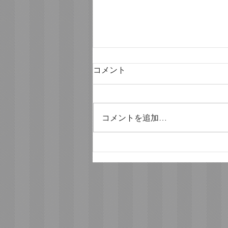
コメント
コメントを追加…
ようやく、ソロへ