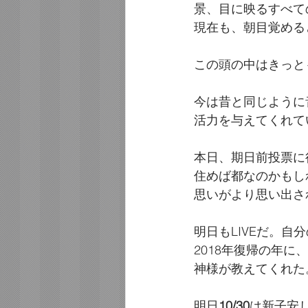
景、目に映るすべて
現在も、朝目覚める
この頭の中はきっと
今は昔と同じように
活力を与えてくれて
本日、期日前投票に
住めば都なのかもし
思いがより思い出さ
明日もLIVEだ。
2018年復帰の年
神様が教えてくれた
明日
10/30
は新子安