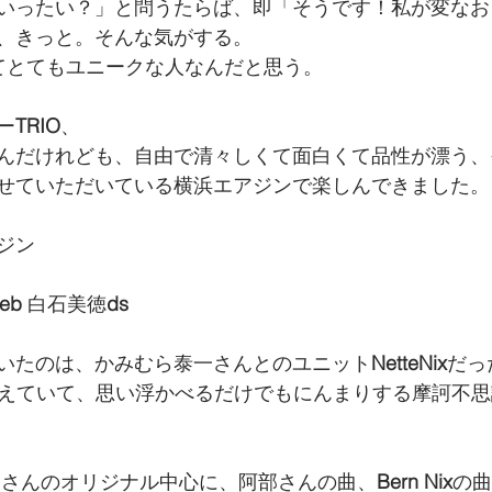
いったい？」と問うたらば、即「そうです！私が変なお
、きっと。そんな気がする。
てとてもユニークな人なんだと思う。
ー
TRIO
、
んだけれども、自由で清々しくて面白くて品性が漂う、
せていただいている横浜エアジンで楽しんできました。
ジン
eb
 白石美徳
ds
いたのは、かみむら泰一さんとのユニット
NetteNix
だっ
えていて、思い浮かべるだけでもにんまりする摩訶不思
和さんのオリジナル中心に、阿部さんの曲、
Bern Nix
の曲