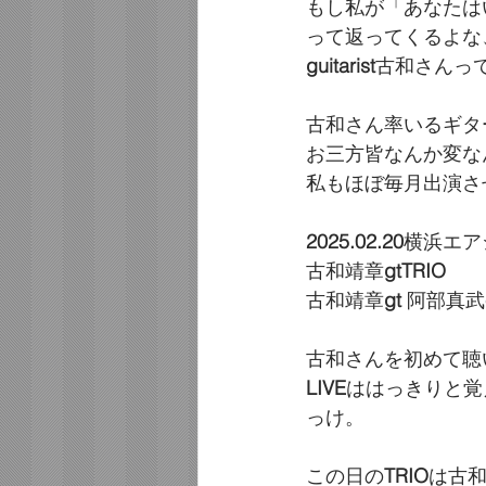
もし私が「あなたは
って返ってくるよな
guitarist
古和さんっ
古和さん率いるギタ
お三方皆なんか変な
私もほぼ毎月出演さ
2025.02.20
横浜エア
古和靖章
gtTRIO
古和靖章
gt
 阿部真武
古和さんを初めて聴
LIVE
ははっきりと覚
っけ。
この日の
TRIO
は古