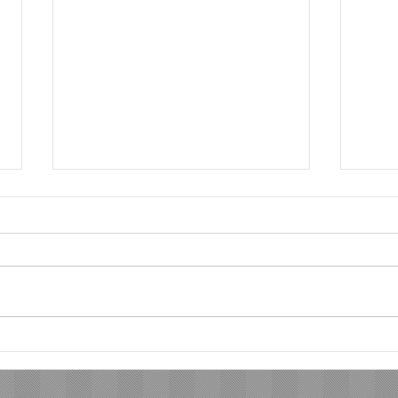
ようやく、ソロへ
今も