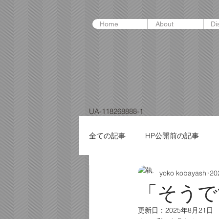
Home
About
Di
UA-118268888-1
全ての記事
HP公開前の記事
yoko kobayashi
2
「そうで
更新日：
2025年8月21日