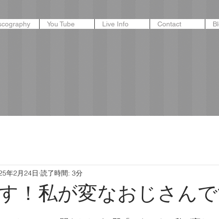
scography
You Tube
Live Info
Contact
B
025年2月24日
読了時間: 3分
す！私が変なおじさんで