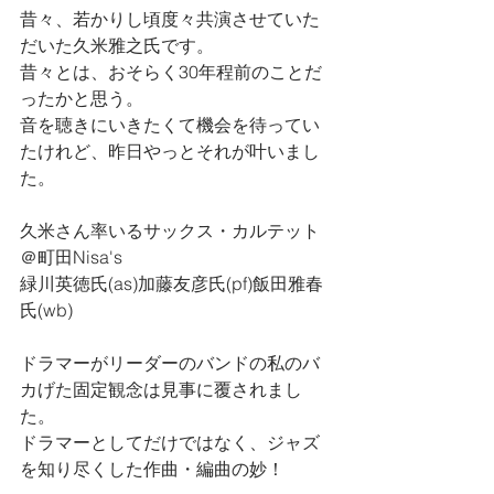
昔々、若かりし頃度々共演させていた
だいた久米雅之氏です。
昔々とは、おそらく30年程前のことだ
ったかと思う。
音を聴きにいきたくて機会を待ってい
たけれど、昨日やっとそれが叶いまし
た。
久米さん率いるサックス・カルテット
＠町田Nisa's
緑川英徳氏(as)加藤友彦氏(pf)飯田雅春
氏(wb)
ドラマーがリーダーのバンドの私のバ
カげた固定観念は見事に覆されまし
た。
ドラマーとしてだけではなく、ジャズ
を知り尽くした作曲・編曲の妙！