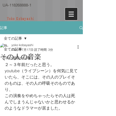
UA-118268888-1
Yoko Kobayashi
記事
全ての記事
yoko kobayashi
全ての記事
2021年7月17日
読了時間: 3分
その人の音楽
HP公開前の記事
２～３年前だったと思う。
youtube（ライブシーン）を何気に見て
いたら、そこには、その人のプレイそ
のものは、その人の呼吸そのものであ
り、
この演奏をやめちゃったらその人は死
んでしまうんじゃないかと思わせるか
のようなドラマーが居ました。