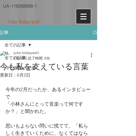
UA-118268888-1
Yoko Kobayashi
記事
全ての記事
yoko kobayashi
全ての記事
5月28日
読了時間: 6分
今も私を支えている言葉
HP公開前の記事
更新日：
6月2日
今年の2月だったか、あるインタビュー
で
「小林さんにとって音楽って何です
か？」と聞かれた。
思いもよらない問いに慌てて、「私ら
しく生きていくために、なくてはなら