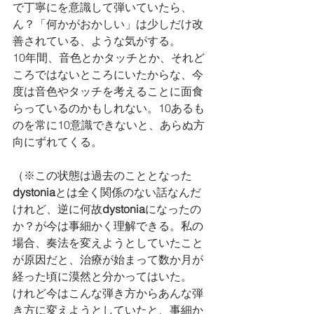
で丁寧にを意識して弾いていたら、
ん？「何かがおかしい」は少しだけ改
善されている、ような気がする。
10年間、音色とかタッチとか、それど
ころではないところにいたからな、今
度は音色やタッチを考えることに面食
らっているのかもしれない。10あるも
のを常に10意識できないと、あらぬ方
向にずれてくる。
（※この状態は過去のこととなった
dystonia
とは全く関係のない話なんだ
けれど、逆に何故
dystonia
になったの
か？が今は事細かく理解できる。私の
場合、奏法を変えようとしていたこと
が原因だと、治療が始まって数か月が
経った頃に漠然と分かってはいた。
けれど今はこんな弾き方からあんな弾
き方に変えようとしていたと、事細か