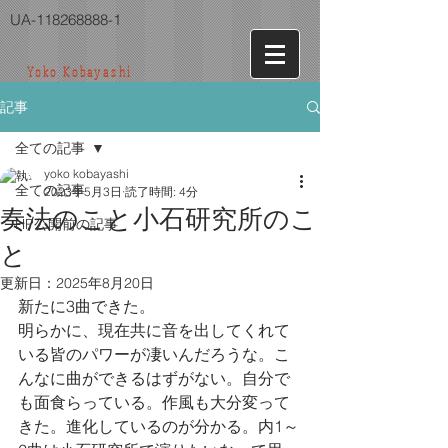
UA-118268888-1
Yoko Kobayashi
記事
全ての記事
yoko kobayashi
全ての記事
2023年5月3日
読了時間: 4分
奏法のこと小石研究所のこ
HP公開前の記事
と
更新日：
2025年8月20日
新たに3曲できた。
明らかに、現在共に音を出してくれて
いる皆のパワーが凄いんだろうな。こ
んなに曲ができるはずがない。自分で
も面食らっている。作風も大分変って
きた。進化しているのが分かる。内1～