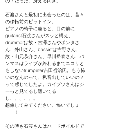
の？だった。冴える閃き。
石渡さんと最初に出会ったのは、昔々
の移転前のピットイン。
ピアノの椅子に座ると、目の前に
guitarist石渡さんがスッと構え、
drummerは故・古澤さんやポンタさ
ん、外山さん、bassistは吉野さん、
故・山元恭介さん、早川岳春さん、バ
ンマスはライブが終わるまでニコリと
もしないtrumpeter吉田哲治氏。もう怖
いのなんのって、私音出していいの？
って感じでしたよ。カイブツさんはジ
ーっと見てるし聴いてる
し、、、、、。
想像してみてください。怖いでしょー
ーー！
その時も石渡さんはハードボイルドで 