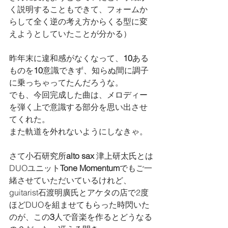
く説明することもできて、フォームか
らして全く逆の考え方からくる型に変
えようとしていたことが分かる）
昨年末に違和感がなくなって、
10
ある
ものを
10
意識できず、知らぬ間に調子
に乗っちゃってたんだろうな。
でも、今回完成した曲は、メロディー
を弾く上で意識する部分を思い出させ
てくれた。
また軌道を外れないようにしなきゃ。
さて小石研究所
alto sax 
津上研太氏とは
DUOユニット
Tone Momentum
でもご一
緒させていただいているけれど、
guitarist石渡明廣氏とアケタの店で2度
ほどDUOを組ませてもらった時閃いた
のが、この
3
人で音楽を作るとどうなる