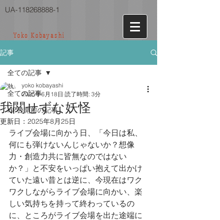
UA-118268888-1
Yoko Kobayashi
記事
全ての記事
yoko kobayashi
全ての記事
2025年6月18日
読了時間: 3分
我関せずな妖怪
HP公開前の記事
更新日：
2025年8月25日
ライブ会場に向かう日、「今日は私、
何にも弾けないんじゃないか？想像
力・創造力共に皆無なのではない
か？」と不安をいっぱい抱えて出かけ
ていた遠い昔とは逆に、今現在はワク
ワクしながらライブ会場に向かい、楽
しい気持ちを持って終わっているの
に、ところがライブ会場を出た途端に