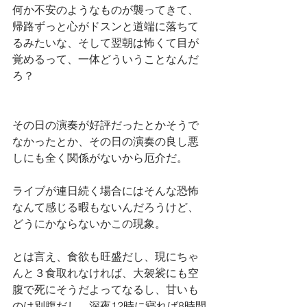
何か不安のようなものが襲ってきて、
帰路ずっと心がドスンと道端に落ちて
るみたいな、そして翌朝は怖くて目が
覚めるって、一体どういうことなんだ
ろ？
その日の演奏が好評だったとかそうで
なかったとか、その日の演奏の良し悪
しにも全く関係がないから厄介だ。
ライブが連日続く場合にはそんな恐怖
なんて感じる暇もないんだろうけど、
どうにかならないかこの現象。
とは言え、食欲も旺盛だし、現にちゃ
んと３食取れなければ、大袈裟にも空
腹で死にそうだよってなるし、甘いも
のは別腹だし、深夜12時に寝れば8時間