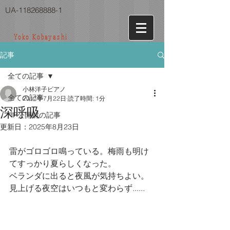
UA-118268888-1
Yoko Kobayashi
記事
全ての記事
小林洋子ピアノ
全ての記事
2017年7月22日
読了時間: 1分
深呼吸
HP公開前の記事
更新日：
2025年8月23日
雷がゴロゴロ鳴っている。梅雨も明け
てすっかり夏らしくなった。
ベランダに出ると夜風が気持ちよい。
見上げる夜空はいつもと変わらず......