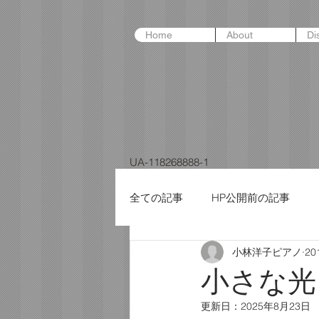
Home
About
Di
UA-118268888-1
全ての記事
HP公開前の記事
小林洋子ピアノ
20
小さな光
更新日：
2025年8月23日