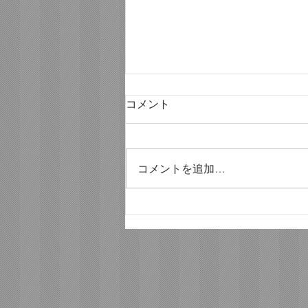
コメント
コメントを追加…
ようやく、ソロへ