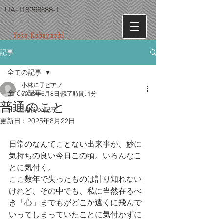
UA-118268888-1
Yoko Kobayashi
記事
全ての記事
小林洋子ピアノ
全ての記事
2018年6月8日
読了時間: 1分
普通のこと
HP公開前の記事
更新日：
2025年8月22日
日常のなんてことない出来事が、妙に
気持ちの良い今日この頃。いろんなこ
とに気付く。
ここ数年で失ったものは計り知れない
けれど、その中でも、私に当然在るべ
き「心」までもがどこか遠くに飛んで
いってしまっていたことに気付かずに