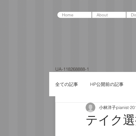
Home
About
Di
UA-118268888-1
全ての記事
HP公開前の記事
小林洋子pianist
20
テイク選