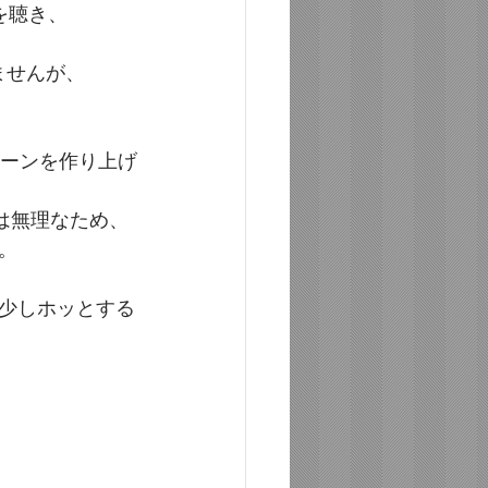
を聴き、
ませんが、
シーンを作り上げ
は無理なため、
。
少しホッとする