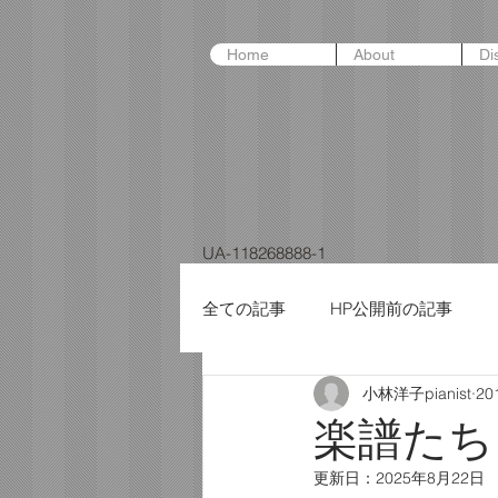
Home
About
Di
UA-118268888-1
全ての記事
HP公開前の記事
小林洋子pianist
20
楽譜たち
更新日：
2025年8月22日