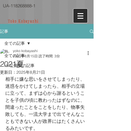
UA-118268888-1
Yoko Kobayashi
記事
全ての記事
yoko kobayashi
全ての記事
2021年8月15日
読了時間: 3分
2021夏
HP公開前の記事
更新日：
2025年8月21日
相手に嫌な思いをさせてしまったり、
迷惑をかけてしまったら、相手の立場
に立って、まずは心から謝るというこ
とを子供の頃に教わったはずなのに、
間違ったことをことをしたり、物事失
敗しても、一流大学まで出てそんなこ
ともできない人が政界にはたくさんい
るみたいです。