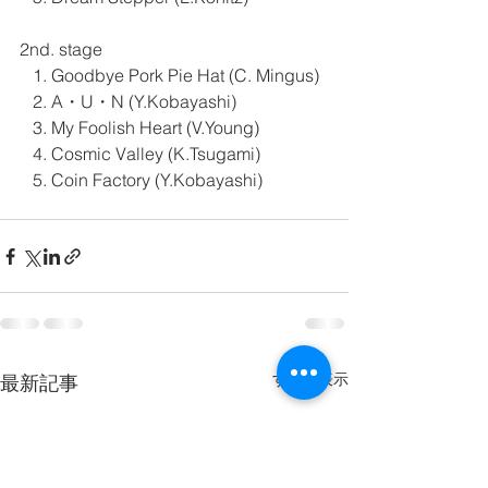
2nd. stage
   1. Goodbye Pork Pie Hat (C. Mingus) 
   2. A・U・N (Y.Kobayashi)
   3. My Foolish Heart (V.Young)
   4. Cosmic Valley (K.Tsugami)
   5. Coin Factory (Y.Kobayashi)
すべて表示
最新記事