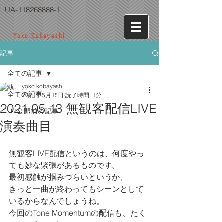
UA-118268888-1
Yoko Kobayashi
記事
全ての記事
yoko kobayashi
全ての記事
2021年5月15日
読了時間: 1分
2021.05.13 無観客配信LIVE
HP公開前の記事
演奏曲目
無観客LIVE配信というのは、何度やっ
ても妙な緊張があるものです。
最初感触が掴みづらいというか、
きっと一曲が終わってもシーンとして
いるからなんでしょうね。
今回のTone Momentumの配信も、たく