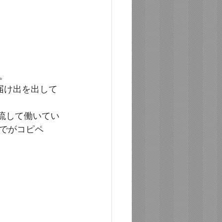
。
届け出を出して
流して働いてい
でがコピペ