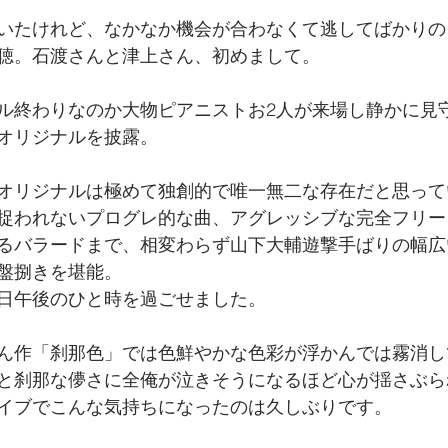
いたけれど、なかなか機会が合わなくて逃してばかりの
聴。石渡さんと津上さん、初めまして。
ル終わりなのか大物ピアニストお2人が来場し静かに見
オリジナルを披露。
オリジナルは極めて独創的で唯一無二な存在だと思って
捉われないプログレ的な曲、アグレッシブな完全フリー
るバラードまで、相変わらず山下大輔遊撃手ばりの幅広
盤捌きを堪能。
日午後のひと時を過ごせました。
ん作「刹那色」では色鮮やかな色彩が浮かんでは霧消し
と刹那な儚さに全俺が泣きそうになるほど心が揺さぶら
イブでこんな気持ちになったのは久しぶりです。