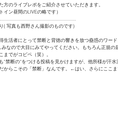
た方のライブレポをご紹介させていただきます。
イン昼間のLIVEの略です）
..........................................................
り( 写真も西野さん撮影のものです)
得生活者にとって禁断と背徳の響きを放つ蠱惑のワード
しみなので大目にみてやってください。もちろん正規の
こまでがコピペ（笑）。
も“禁断の“をつける投稿を見かけますが、他所様が汗水
だからこその「禁断」なんです。←はい、さらにここま