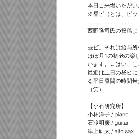
本日ご来場いただい
※昼ピ（とは、ピット
.................................
西野隆司氏の投稿よ
昼ピ。それは給与所
ほぼ月1の初老の楽
います。←はい、こ
最近は土日の昼ピに
る平日昼間の時間帯
（笑）
【小石研究所】
小林洋子 / piano
石渡明廣 / guitar
津上研太 / alto sax