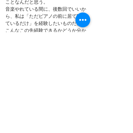
ことなんだと思う。
音楽やれている間に、後数回でいいか
ら、私は「ただピアノの前に居て聴い
ているだけ」を経験したいものだ。
こんなこの先経験できるかどうか分か
らない感覚のことを考えるだけでもワ
クワクするって、私ってバカなの？
そんなことを考えてたら今日一日があ
っという間に終わっちゃったじゃな
い。