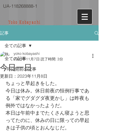
UA-118268888-1
Yoko Kobayashi
記事
全ての記事
yoko kobayashi
全ての記事
2023年11月7日
読了時間: 3分
今日一日
HP公開前の記事
更新日：
2023年11月8日
ちょっと早起きをした。
今日は休み。休日前夜の恒例行事であ
る「家でグダグダ夜更かし」は昨夜も
例外ではなかったようだ。
本日は午前中までたくさん寝ようと思
ってたのに、休みの日に限っての早起
きは子供の頃とおんなじだ。