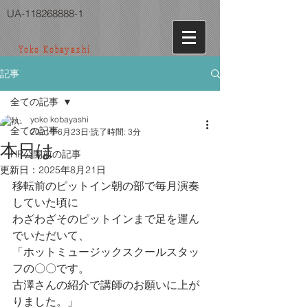
UA-118268888-1
Yoko Kobayashi
記事
全ての記事
yoko kobayashi
全ての記事
2021年6月23日
読了時間: 3分
本日は
HP公開前の記事
更新日：
2025年8月21日
移転前のピットイン朝の部で毎月演奏
していた頃に
わざわざそのピットインまで足を運ん
でいただいて、
「ホットミュージックスクールスタッ
フの〇〇です。
古澤さんの紹介で講師のお願いに上が
りました。」