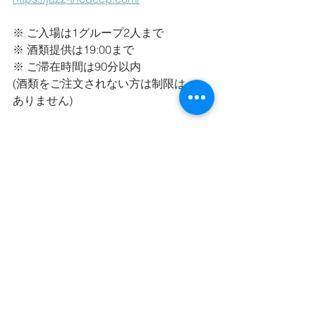
※ ご入場は1グループ2人まで
※ 酒類提供は19:00まで
※ ご滞在時間は90分以内
(酒類をご注文されない方は制限は
ありません)
..............................................................
※古澤さん : 故・ドラマー古澤良治郎氏
※秋山さん : ギタリスト秋山一将氏
すべて表示
最新記事